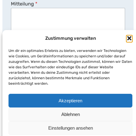
s
Mitteilung
*
s
e
N
a
m
e
Zustimmung verwalten
Um dir ein optimales Erlebnis zu bieten, verwenden wir Technologien
wie Cookies, um Geräteinformationen zu speichern und/oder darauf
zuzugreifen. Wenn du diesen Technologien zustimmst, können wir Daten
Absenden
wie das Surfverhalten oder eindeutige IDs auf dieser Website
verarbeiten. Wenn du deine Zustimmung nicht erteilst oder
zurückziehst, können bestimmte Merkmale und Funktionen
beeinträchtigt werden.
LinkedIn
Instagram
Akzeptieren
Ablehnen
Einstellungen ansehen