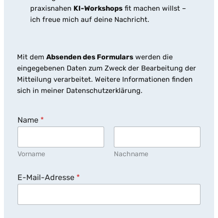
praxisnahen
KI-Workshops
fit machen willst –
ich freue mich auf deine Nachricht.
Mit dem
Absenden des Formulars
werden die
eingegebenen Daten zum Zweck der Bearbeitung der
Mitteilung verarbeitet. Weitere Informationen finden
sich in meiner Datenschutzerklärung.
*
Name
*
E
-
M
a
Vorname
Nachname
i
l
-
E-Mail-Adresse
*
A
d
r
e